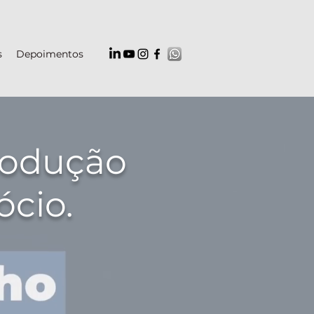
s
Depoimentos
rodução
ócio.