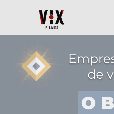
Empres
de v