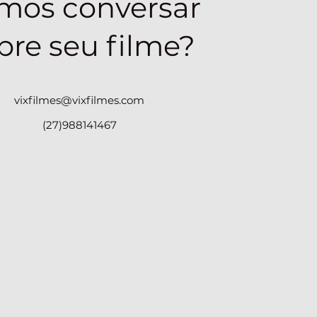
mos conversar
bre seu filme?
vixfilmes@vixfilmes.com
(27)988141467