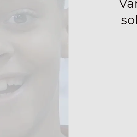
Va
so